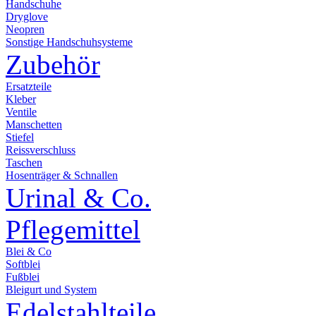
Handschuhe
Dryglove
Neopren
Sonstige Handschuhsysteme
Zubehör
Ersatzteile
Kleber
Ventile
Manschetten
Stiefel
Reissverschluss
Taschen
Hosenträger & Schnallen
Urinal & Co.
Pflegemittel
Blei & Co
Softblei
Fußblei
Bleigurt und System
Edelstahlteile