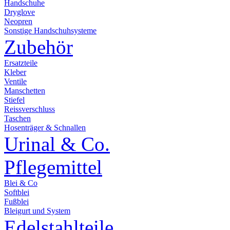
Handschuhe
Dryglove
Neopren
Sonstige Handschuhsysteme
Zubehör
Ersatzteile
Kleber
Ventile
Manschetten
Stiefel
Reissverschluss
Taschen
Hosenträger & Schnallen
Urinal & Co.
Pflegemittel
Blei & Co
Softblei
Fußblei
Bleigurt und System
Edelstahlteile