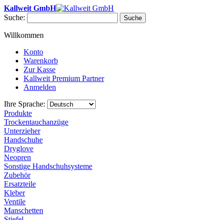
Kallweit GmbH
Suche:
Suche
Willkommen
Konto
Warenkorb
Zur Kasse
Kallweit Premium Partner
Anmelden
Ihre Sprache:
Produkte
Trockentauchanzüge
Unterzieher
Handschuhe
Dryglove
Neopren
Sonstige Handschuhsysteme
Zubehör
Ersatzteile
Kleber
Ventile
Manschetten
Stiefel