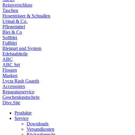
Reissverschluss
Taschen
Hosenträger & Schnallen
Urinal & Co.
Pflegemittel
Blei & Co
Softblei
Fußblei
Bleigurt und System
Edelstahlteile
ABC
ABC Set
Flossen
Masken
Lycra Rash Guards
Accessoires
Reparaturservice
Geschenkgutschein
Dive.Site
Produkte
Service
Downloads
Versandkosten
Rückgaberecht