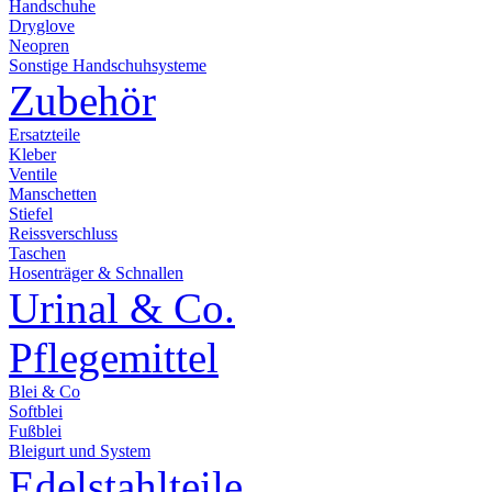
Handschuhe
Dryglove
Neopren
Sonstige Handschuhsysteme
Zubehör
Ersatzteile
Kleber
Ventile
Manschetten
Stiefel
Reissverschluss
Taschen
Hosenträger & Schnallen
Urinal & Co.
Pflegemittel
Blei & Co
Softblei
Fußblei
Bleigurt und System
Edelstahlteile