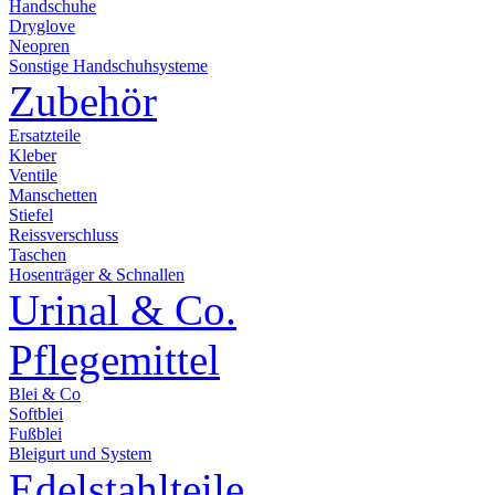
Handschuhe
Dryglove
Neopren
Sonstige Handschuhsysteme
Zubehör
Ersatzteile
Kleber
Ventile
Manschetten
Stiefel
Reissverschluss
Taschen
Hosenträger & Schnallen
Urinal & Co.
Pflegemittel
Blei & Co
Softblei
Fußblei
Bleigurt und System
Edelstahlteile