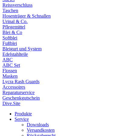
Reissverschluss
Taschen
Hosenträger & Schnallen
Urinal & Co.
Pflegemittel
Blei & Co
Softblei
Fußblei
Bleigurt und System
Edelstahlteile
ABC
ABC Set
Flossen
Masken
Lycra Rash Guards
Accessoires
Reparaturservice
Geschenkgutschein
Dive.Site
Produkte
Service
Downloads
Versandkosten
Rückgaberecht