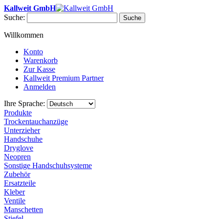
Kallweit GmbH
Suche:
Suche
Willkommen
Konto
Warenkorb
Zur Kasse
Kallweit Premium Partner
Anmelden
Ihre Sprache:
Produkte
Trockentauchanzüge
Unterzieher
Handschuhe
Dryglove
Neopren
Sonstige Handschuhsysteme
Zubehör
Ersatzteile
Kleber
Ventile
Manschetten
Stiefel