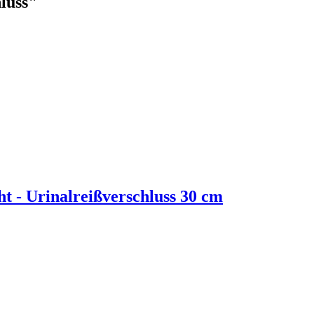
luss
"
t - Urinalreißverschluss 30 cm