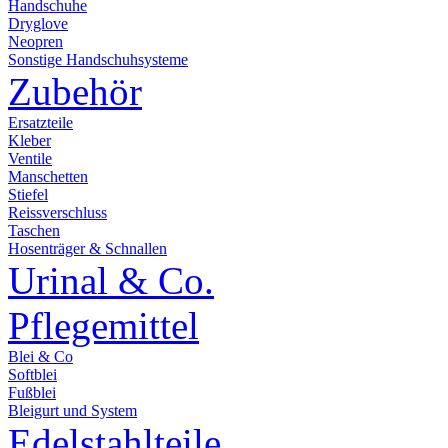
Handschuhe
Dryglove
Neopren
Sonstige Handschuhsysteme
Zubehör
Ersatzteile
Kleber
Ventile
Manschetten
Stiefel
Reissverschluss
Taschen
Hosenträger & Schnallen
Urinal & Co.
Pflegemittel
Blei & Co
Softblei
Fußblei
Bleigurt und System
Edelstahlteile