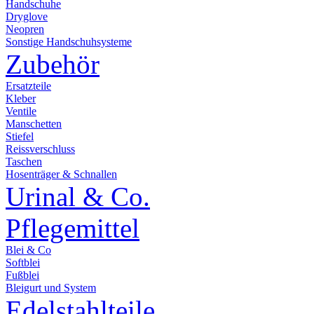
Handschuhe
Dryglove
Neopren
Sonstige Handschuhsysteme
Zubehör
Ersatzteile
Kleber
Ventile
Manschetten
Stiefel
Reissverschluss
Taschen
Hosenträger & Schnallen
Urinal & Co.
Pflegemittel
Blei & Co
Softblei
Fußblei
Bleigurt und System
Edelstahlteile