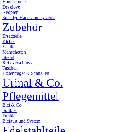
Handschuhe
Dryglove
Neopren
Sonstige Handschuhsysteme
Zubehör
Ersatzteile
Kleber
Ventile
Manschetten
Stiefel
Reissverschluss
Taschen
Hosenträger & Schnallen
Urinal & Co.
Pflegemittel
Blei & Co
Softblei
Fußblei
Bleigurt und System
Edelstahlteile