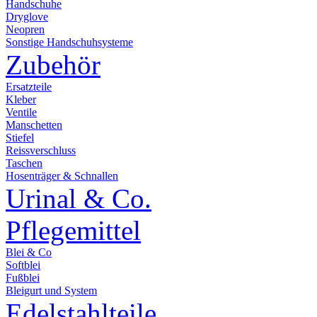
Handschuhe
Dryglove
Neopren
Sonstige Handschuhsysteme
Zubehör
Ersatzteile
Kleber
Ventile
Manschetten
Stiefel
Reissverschluss
Taschen
Hosenträger & Schnallen
Urinal & Co.
Pflegemittel
Blei & Co
Softblei
Fußblei
Bleigurt und System
Edelstahlteile