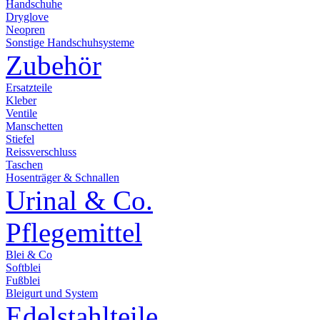
Handschuhe
Dryglove
Neopren
Sonstige Handschuhsysteme
Zubehör
Ersatzteile
Kleber
Ventile
Manschetten
Stiefel
Reissverschluss
Taschen
Hosenträger & Schnallen
Urinal & Co.
Pflegemittel
Blei & Co
Softblei
Fußblei
Bleigurt und System
Edelstahlteile