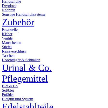
Handschuhe
Dryglove
Neopren
Sonstige Handschuhsysteme
Zubehör
Ersatzteile
Kleber
Ventile
Manschetten
Stiefel
Reissverschluss
Taschen
Hosenträger & Schnallen
Urinal & Co.
Pflegemittel
Blei & Co
Softblei
Fußblei
Bleigurt und System
Edelstahlteile