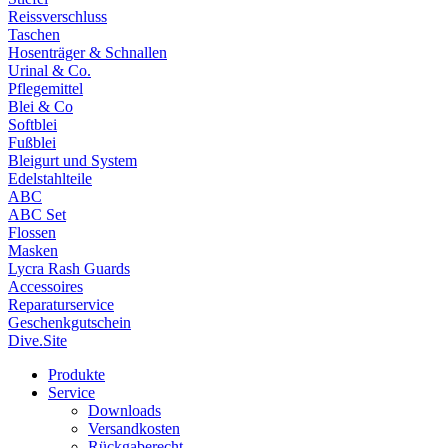
Reissverschluss
Taschen
Hosenträger & Schnallen
Urinal & Co.
Pflegemittel
Blei & Co
Softblei
Fußblei
Bleigurt und System
Edelstahlteile
ABC
ABC Set
Flossen
Masken
Lycra Rash Guards
Accessoires
Reparaturservice
Geschenkgutschein
Dive.Site
Produkte
Service
Downloads
Versandkosten
Rückgaberecht