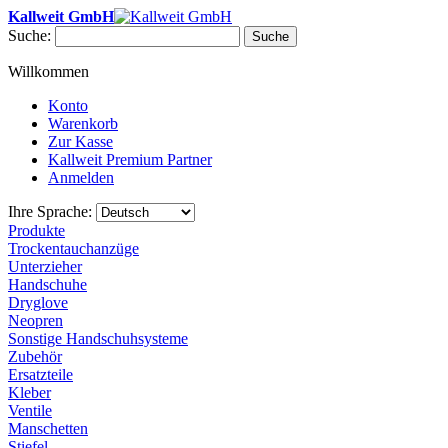
Kallweit GmbH
Suche:
Suche
Willkommen
Konto
Warenkorb
Zur Kasse
Kallweit Premium Partner
Anmelden
Ihre Sprache:
Produkte
Trockentauchanzüge
Unterzieher
Handschuhe
Dryglove
Neopren
Sonstige Handschuhsysteme
Zubehör
Ersatzteile
Kleber
Ventile
Manschetten
Stiefel