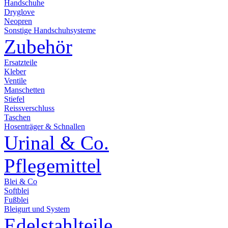
Handschuhe
Dryglove
Neopren
Sonstige Handschuhsysteme
Zubehör
Ersatzteile
Kleber
Ventile
Manschetten
Stiefel
Reissverschluss
Taschen
Hosenträger & Schnallen
Urinal & Co.
Pflegemittel
Blei & Co
Softblei
Fußblei
Bleigurt und System
Edelstahlteile