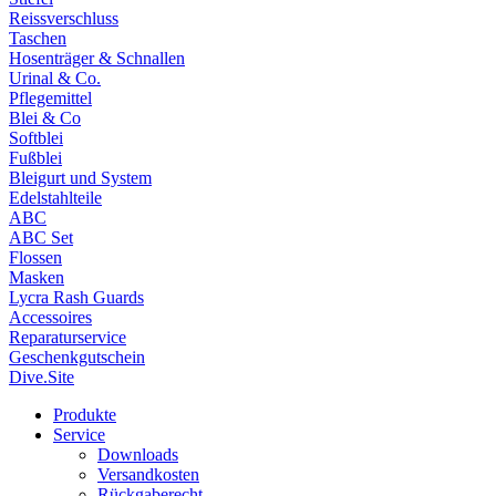
Reissverschluss
Taschen
Hosenträger & Schnallen
Urinal & Co.
Pflegemittel
Blei & Co
Softblei
Fußblei
Bleigurt und System
Edelstahlteile
ABC
ABC Set
Flossen
Masken
Lycra Rash Guards
Accessoires
Reparaturservice
Geschenkgutschein
Dive.Site
Produkte
Service
Downloads
Versandkosten
Rückgaberecht