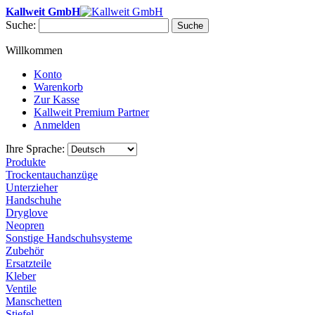
Kallweit GmbH
Suche:
Suche
Willkommen
Konto
Warenkorb
Zur Kasse
Kallweit Premium Partner
Anmelden
Ihre Sprache:
Produkte
Trockentauchanzüge
Unterzieher
Handschuhe
Dryglove
Neopren
Sonstige Handschuhsysteme
Zubehör
Ersatzteile
Kleber
Ventile
Manschetten
Stiefel