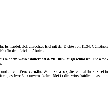
ln. Es handelt sich um echtes Blei mit der Dichte von 11,34. Günstigere
icht
für den gleichen Abtrieb.
Bleis mit dem Wasser
dauerhaft & zu 100% ausgeschlossen
. Die altb
n.
lt und anschließend
vernäht.
Wenn Sie also später einmal Ihr Fußblei i
 eingeschweißten unvernickelten Blei ist dies wirtschaftlich quasi unmög