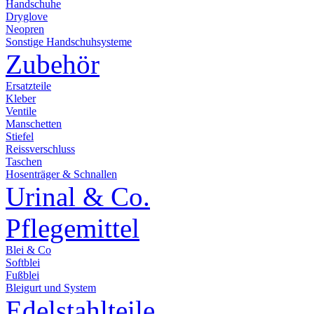
Handschuhe
Dryglove
Neopren
Sonstige Handschuhsysteme
Zubehör
Ersatzteile
Kleber
Ventile
Manschetten
Stiefel
Reissverschluss
Taschen
Hosenträger & Schnallen
Urinal & Co.
Pflegemittel
Blei & Co
Softblei
Fußblei
Bleigurt und System
Edelstahlteile