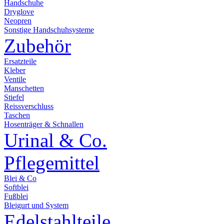
Handschuhe
Dryglove
Neopren
Sonstige Handschuhsysteme
Zubehör
Ersatzteile
Kleber
Ventile
Manschetten
Stiefel
Reissverschluss
Taschen
Hosenträger & Schnallen
Urinal & Co.
Pflegemittel
Blei & Co
Softblei
Fußblei
Bleigurt und System
Edelstahlteile