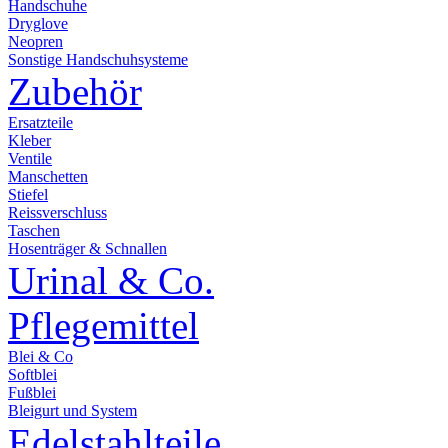
Handschuhe
Dryglove
Neopren
Sonstige Handschuhsysteme
Zubehör
Ersatzteile
Kleber
Ventile
Manschetten
Stiefel
Reissverschluss
Taschen
Hosenträger & Schnallen
Urinal & Co.
Pflegemittel
Blei & Co
Softblei
Fußblei
Bleigurt und System
Edelstahlteile