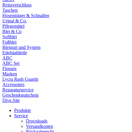
Reissverschluss
Taschen
Hosenträger & Schnallen
Urinal & Co.
Pflegemittel
Blei & Co
Softblei
Fußblei
Bleigurt und System
Edelstahlteile
ABC
ABC Set
Flossen
Masken
Lycra Rash Guards
Accessoires
Reparaturservice
Geschenkgutschein
Dive.Site
Produkte
Service
Downloads
Versandkosten
Rückgaberecht