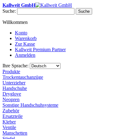
Kallweit GmbH
Suche:
Suche
Willkommen
Konto
Warenkorb
Zur Kasse
Kallweit Premium Partner
Anmelden
Ihre Sprache:
Produkte
Trockentauchanzüge
Unterzieher
Handschuhe
Dryglove
Neopren
Sonstige Handschuhsysteme
Zubehör
Ersatzteile
Kleber
Ventile
Manschetten
Stiefel