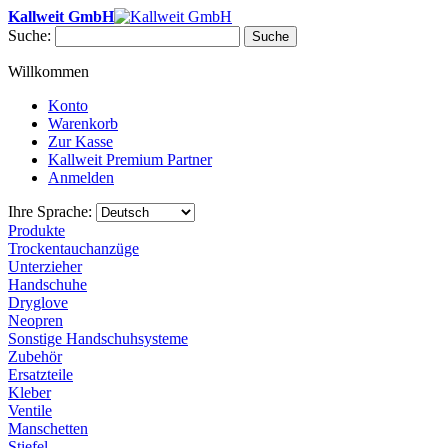
Kallweit GmbH
Suche:
Suche
Willkommen
Konto
Warenkorb
Zur Kasse
Kallweit Premium Partner
Anmelden
Ihre Sprache:
Produkte
Trockentauchanzüge
Unterzieher
Handschuhe
Dryglove
Neopren
Sonstige Handschuhsysteme
Zubehör
Ersatzteile
Kleber
Ventile
Manschetten
Stiefel