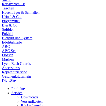
Reissverschluss
Taschen
Hosenträger & Schnallen
Urinal & Co.
Pflegemittel
Blei & Co
Softblei
Fußblei
Bleigurt und System
Edelstahlteile
ABC
ABC Set
Flossen
Masken
Lycra Rash Guards
Accessoires
Reparaturservice
Geschenkgutschein
Dive.Site
Produkte
Service
Downloads
Versandkosten
Rückgaberecht