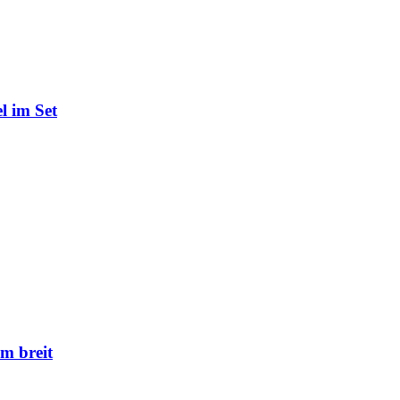
l im Set
m breit