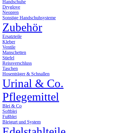
Handschuhe
Dryglove
Neopren
Sonstige Handschuhsysteme
Zubehör
Ersatzteile
Kleber
Ventile
Manschetten
Stiefel
Reissverschluss
Taschen
Hosenträger & Schnallen
Urinal & Co.
Pflegemittel
Blei & Co
Softblei
Fußblei
Bleigurt und System
Edelstahlteile