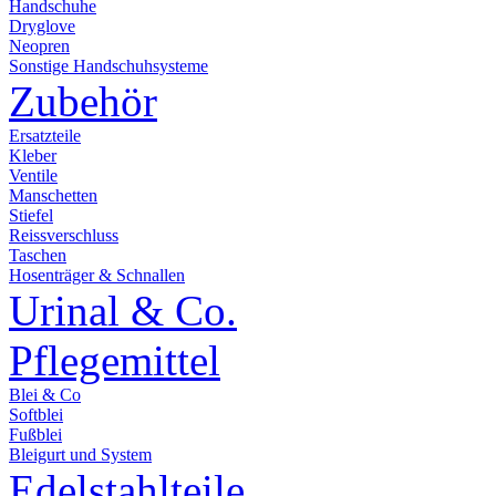
Handschuhe
Dryglove
Neopren
Sonstige Handschuhsysteme
Zubehör
Ersatzteile
Kleber
Ventile
Manschetten
Stiefel
Reissverschluss
Taschen
Hosenträger & Schnallen
Urinal & Co.
Pflegemittel
Blei & Co
Softblei
Fußblei
Bleigurt und System
Edelstahlteile