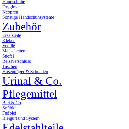
Handschuhe
Dryglove
Neopren
Sonstige Handschuhsysteme
Zubehör
Ersatzteile
Kleber
Ventile
Manschetten
Stiefel
Reissverschluss
Taschen
Hosenträger & Schnallen
Urinal & Co.
Pflegemittel
Blei & Co
Softblei
Fußblei
Bleigurt und System
Edelstahlteile