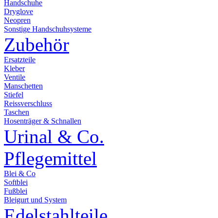
Handschuhe
Dryglove
Neopren
Sonstige Handschuhsysteme
Zubehör
Ersatzteile
Kleber
Ventile
Manschetten
Stiefel
Reissverschluss
Taschen
Hosenträger & Schnallen
Urinal & Co.
Pflegemittel
Blei & Co
Softblei
Fußblei
Bleigurt und System
Edelstahlteile