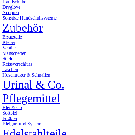
Handschuhe
Dryglove
Neopren
Sonstige Handschuhsysteme
Zubehör
Ersatzteile
Kleber
Ventile
Manschetten
Stiefel
Reissverschluss
Taschen
Hosenträger & Schnallen
Urinal & Co.
Pflegemittel
Blei & Co
Softblei
Fußblei
Bleigurt und System
Edelstahlteile