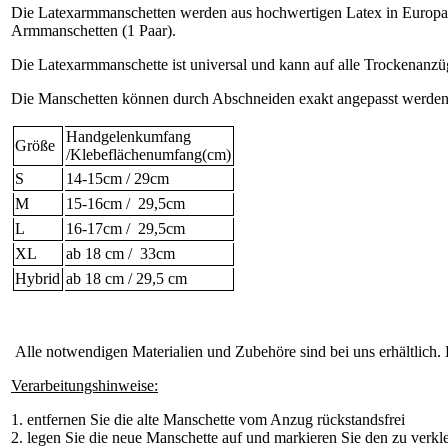
Die Latexarmmanschetten werden aus hochwertigen Latex in Europa ge
Armmanschetten (1 Paar).
Die Latexarmmanschette ist universal und kann auf alle Trockenanzü
Die Manschetten können durch Abschneiden exakt angepasst werden. 
Handgelenkumfang
Größe
/Klebeflächenumfang(cm)
S
14-15cm / 29cm
M
15-16cm / 29,5cm
L
16-17cm / 29,5cm
XL
ab 18 cm / 33cm
Hybrid
ab 18 cm / 29,5 cm
Alle notwendigen Materialien und Zubehöre sind bei uns erhältlich. E
Verarbeitungshinweise:
1. entfernen Sie die alte Manschette vom Anzug rückstandsfrei
2. legen Sie die neue Manschette auf und markieren Sie den zu verk