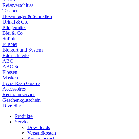
Reissverschluss
Taschen
Hosenträger & Schnallen
Urinal & Co.
Pflegemittel
Blei & Co
Softblei
Fußblei
Bleigurt und System
Edelstahlteile
ABC
ABC Set
Flossen
Masken
Lycra Rash Guards
Accessoires
Reparaturservice
Geschenkgutschein
Dive.Site
Produkte
Service
Downloads
Versandkosten
Rückgaberecht