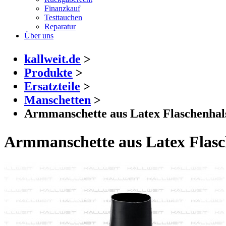
Finanzkauf
Testtauchen
Reparatur
Über uns
kallweit.de
>
Produkte
>
Ersatzteile
>
Manschetten
>
Armmanschette aus Latex Flaschenha
Armmanschette aus Latex Flas