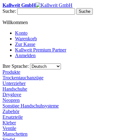
Kallweit GmbH
Suche:
Suche
Willkommen
Konto
Warenkorb
Zur Kasse
Kallweit Premium Partner
Anmelden
Ihre Sprache:
Produkte
Trockentauchanzüge
Unterzieher
Handschuhe
Dryglove
Neopren
Sonstige Handschuhsysteme
Zubehör
Ersatzteile
Kleber
Ventile
Manschetten
Stiefel