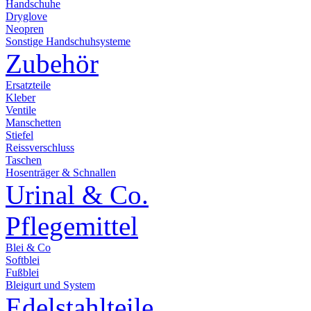
Handschuhe
Dryglove
Neopren
Sonstige Handschuhsysteme
Zubehör
Ersatzteile
Kleber
Ventile
Manschetten
Stiefel
Reissverschluss
Taschen
Hosenträger & Schnallen
Urinal & Co.
Pflegemittel
Blei & Co
Softblei
Fußblei
Bleigurt und System
Edelstahlteile