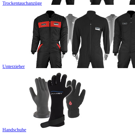
Trockentauchanzüge
Unterzieher
Handschuhe