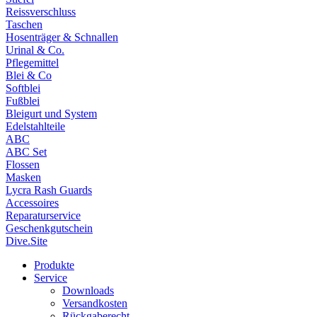
Reissverschluss
Taschen
Hosenträger & Schnallen
Urinal & Co.
Pflegemittel
Blei & Co
Softblei
Fußblei
Bleigurt und System
Edelstahlteile
ABC
ABC Set
Flossen
Masken
Lycra Rash Guards
Accessoires
Reparaturservice
Geschenkgutschein
Dive.Site
Produkte
Service
Downloads
Versandkosten
Rückgaberecht