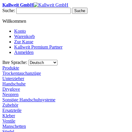
Kallweit GmbH
Suche:
Suche
Willkommen
Konto
Warenkorb
Zur Kasse
Kallweit Premium Partner
Anmelden
Ihre Sprache:
Produkte
Trockentauchanzüge
Unterzieher
Handschuhe
Dryglove
Neopren
Sonstige Handschuhsysteme
Zubehör
Ersatzteile
Kleber
Ventile
Manschetten
Stiefel