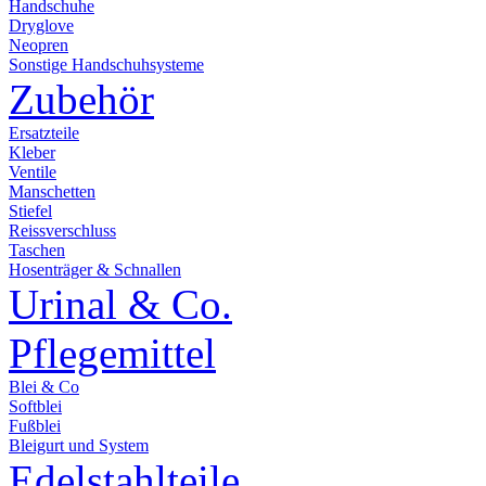
Handschuhe
Dryglove
Neopren
Sonstige Handschuhsysteme
Zubehör
Ersatzteile
Kleber
Ventile
Manschetten
Stiefel
Reissverschluss
Taschen
Hosenträger & Schnallen
Urinal & Co.
Pflegemittel
Blei & Co
Softblei
Fußblei
Bleigurt und System
Edelstahlteile