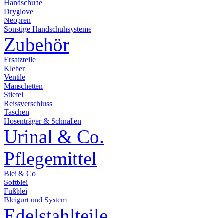
Handschuhe
Dryglove
Neopren
Sonstige Handschuhsysteme
Zubehör
Ersatzteile
Kleber
Ventile
Manschetten
Stiefel
Reissverschluss
Taschen
Hosenträger & Schnallen
Urinal & Co.
Pflegemittel
Blei & Co
Softblei
Fußblei
Bleigurt und System
Edelstahlteile