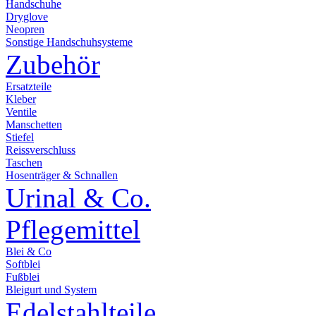
Handschuhe
Dryglove
Neopren
Sonstige Handschuhsysteme
Zubehör
Ersatzteile
Kleber
Ventile
Manschetten
Stiefel
Reissverschluss
Taschen
Hosenträger & Schnallen
Urinal & Co.
Pflegemittel
Blei & Co
Softblei
Fußblei
Bleigurt und System
Edelstahlteile