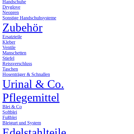
Handschuhe
Dryglove
Neopren
Sonstige Handschuhsysteme
Zubehör
Ersatzteile
Kleber
Ventile
Manschetten
Stiefel
Reissverschluss
Taschen
Hosenträger & Schnallen
Urinal & Co.
Pflegemittel
Blei & Co
Softblei
Fußblei
Bleigurt und System
Edelstahlteile