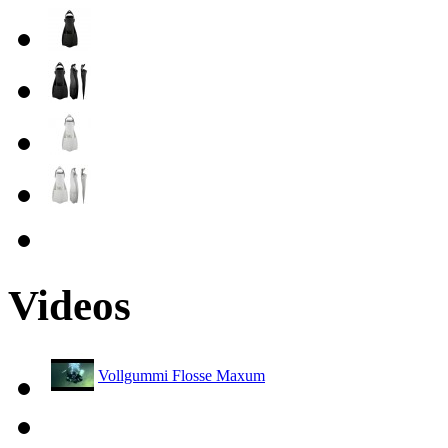
Videos
Vollgummi Flosse Maxum