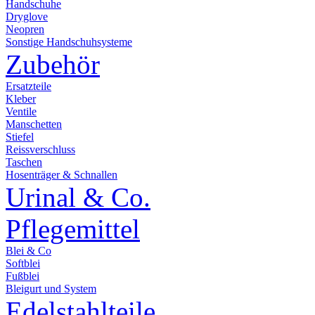
Handschuhe
Dryglove
Neopren
Sonstige Handschuhsysteme
Zubehör
Ersatzteile
Kleber
Ventile
Manschetten
Stiefel
Reissverschluss
Taschen
Hosenträger & Schnallen
Urinal & Co.
Pflegemittel
Blei & Co
Softblei
Fußblei
Bleigurt und System
Edelstahlteile