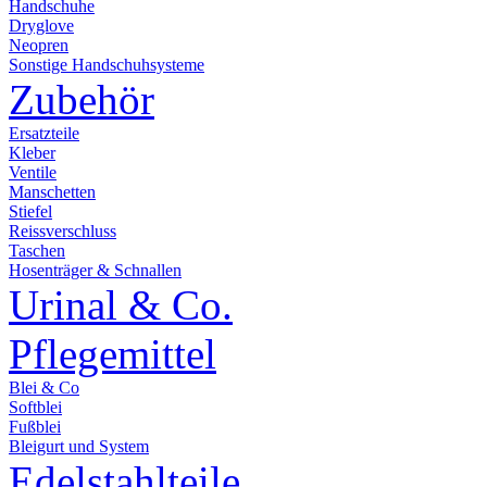
Handschuhe
Dryglove
Neopren
Sonstige Handschuhsysteme
Zubehör
Ersatzteile
Kleber
Ventile
Manschetten
Stiefel
Reissverschluss
Taschen
Hosenträger & Schnallen
Urinal & Co.
Pflegemittel
Blei & Co
Softblei
Fußblei
Bleigurt und System
Edelstahlteile