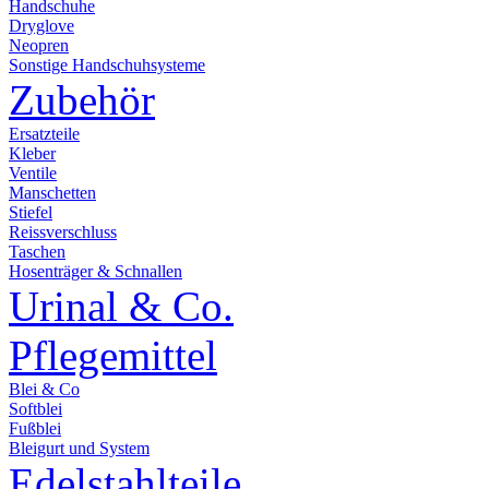
Handschuhe
Dryglove
Neopren
Sonstige Handschuhsysteme
Zubehör
Ersatzteile
Kleber
Ventile
Manschetten
Stiefel
Reissverschluss
Taschen
Hosenträger & Schnallen
Urinal & Co.
Pflegemittel
Blei & Co
Softblei
Fußblei
Bleigurt und System
Edelstahlteile