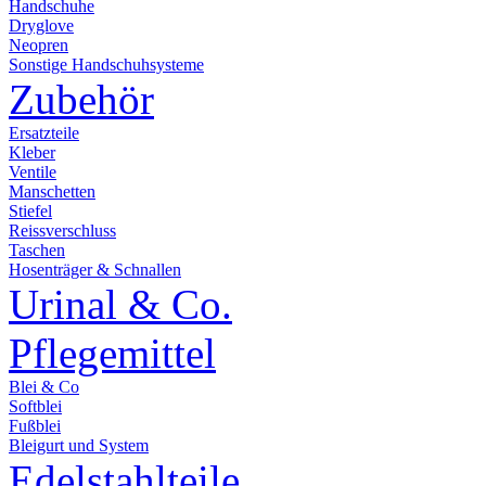
Handschuhe
Dryglove
Neopren
Sonstige Handschuhsysteme
Zubehör
Ersatzteile
Kleber
Ventile
Manschetten
Stiefel
Reissverschluss
Taschen
Hosenträger & Schnallen
Urinal & Co.
Pflegemittel
Blei & Co
Softblei
Fußblei
Bleigurt und System
Edelstahlteile