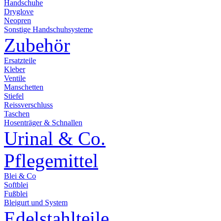
Handschuhe
Dryglove
Neopren
Sonstige Handschuhsysteme
Zubehör
Ersatzteile
Kleber
Ventile
Manschetten
Stiefel
Reissverschluss
Taschen
Hosenträger & Schnallen
Urinal & Co.
Pflegemittel
Blei & Co
Softblei
Fußblei
Bleigurt und System
Edelstahlteile