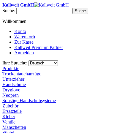
Kallweit GmbH
Suche:
Suche
Willkommen
Konto
Warenkorb
Zur Kasse
Kallweit Premium Partner
Anmelden
Ihre Sprache:
Produkte
Trockentauchanzüge
Unterzieher
Handschuhe
Dryglove
Neopren
Sonstige Handschuhsysteme
Zubehör
Ersatzteile
Kleber
Ventile
Manschetten
Stiefel