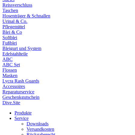
Reissverschluss
Taschen
Hosenträger & Schnallen
Urinal & Co.
Pflegemittel
Blei & Co
Softblei
Fußblei
Bleigurt und System
Edelstahlteile
ABC
ABC Set
Flossen
Masken
Lycra Rash Guards
Accessoires
Reparaturservice
Geschenkgutschein
Dive.Site
Produkte
Service
Downloads
Versandkosten
Rückgaberecht