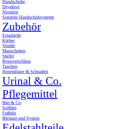
Handschuhe
Dryglove
Neopren
Sonstige Handschuhsysteme
Zubehör
Ersatzteile
Kleber
Ventile
Manschetten
Stiefel
Reissverschluss
Taschen
Hosenträger & Schnallen
Urinal & Co.
Pflegemittel
Blei & Co
Softblei
Fußblei
Bleigurt und System
Edelstahlteile