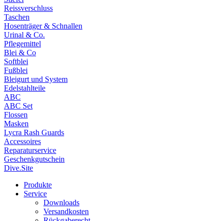
Reissverschluss
Taschen
Hosenträger & Schnallen
Urinal & Co.
Pflegemittel
Blei & Co
Softblei
Fußblei
Bleigurt und System
Edelstahlteile
ABC
ABC Set
Flossen
Masken
Lycra Rash Guards
Accessoires
Reparaturservice
Geschenkgutschein
Dive.Site
Produkte
Service
Downloads
Versandkosten
Rückgaberecht