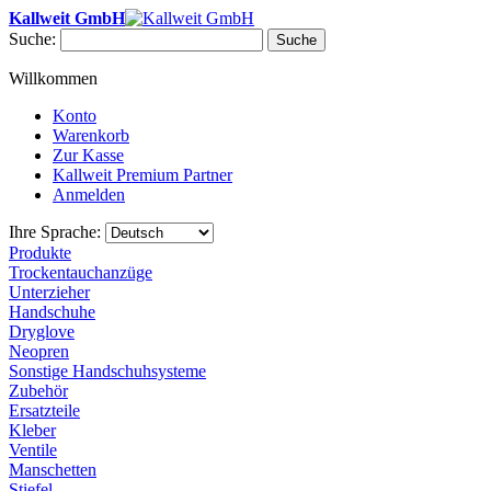
Kallweit GmbH
Suche:
Suche
Willkommen
Konto
Warenkorb
Zur Kasse
Kallweit Premium Partner
Anmelden
Ihre Sprache:
Produkte
Trockentauchanzüge
Unterzieher
Handschuhe
Dryglove
Neopren
Sonstige Handschuhsysteme
Zubehör
Ersatzteile
Kleber
Ventile
Manschetten
Stiefel