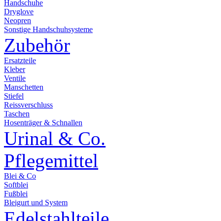
Handschuhe
Dryglove
Neopren
Sonstige Handschuhsysteme
Zubehör
Ersatzteile
Kleber
Ventile
Manschetten
Stiefel
Reissverschluss
Taschen
Hosenträger & Schnallen
Urinal & Co.
Pflegemittel
Blei & Co
Softblei
Fußblei
Bleigurt und System
Edelstahlteile