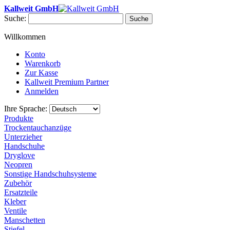
Kallweit GmbH
Suche:
Suche
Willkommen
Konto
Warenkorb
Zur Kasse
Kallweit Premium Partner
Anmelden
Ihre Sprache:
Produkte
Trockentauchanzüge
Unterzieher
Handschuhe
Dryglove
Neopren
Sonstige Handschuhsysteme
Zubehör
Ersatzteile
Kleber
Ventile
Manschetten
Stiefel