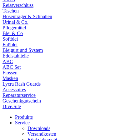
Reissverschluss
Taschen
Hosenträger & Schnallen
Urinal & Co.
Pflegemittel
Blei & Co
Softblei
Fußblei
Bleigurt und System
Edelstahlteile
ABC
ABC Set
Flossen
Masken
Lycra Rash Guards
Accessoires
Reparaturservice
Geschenkgutschein
Dive.Site
Produkte
Service
Downloads
Versandkosten
Rückgaberecht