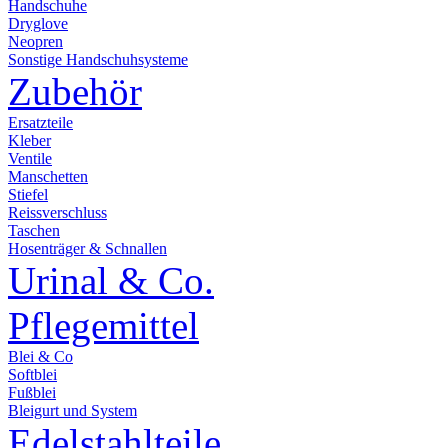
Handschuhe
Dryglove
Neopren
Sonstige Handschuhsysteme
Zubehör
Ersatzteile
Kleber
Ventile
Manschetten
Stiefel
Reissverschluss
Taschen
Hosenträger & Schnallen
Urinal & Co.
Pflegemittel
Blei & Co
Softblei
Fußblei
Bleigurt und System
Edelstahlteile