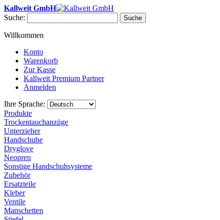
Kallweit GmbH
Suche:
Suche
Willkommen
Konto
Warenkorb
Zur Kasse
Kallweit Premium Partner
Anmelden
Ihre Sprache:
Produkte
Trockentauchanzüge
Unterzieher
Handschuhe
Dryglove
Neopren
Sonstige Handschuhsysteme
Zubehör
Ersatzteile
Kleber
Ventile
Manschetten
Stiefel