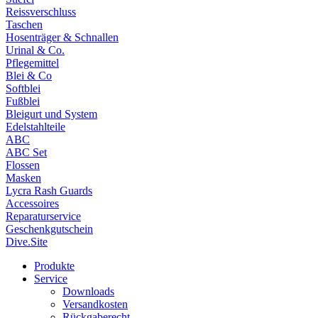
Reissverschluss
Taschen
Hosenträger & Schnallen
Urinal & Co.
Pflegemittel
Blei & Co
Softblei
Fußblei
Bleigurt und System
Edelstahlteile
ABC
ABC Set
Flossen
Masken
Lycra Rash Guards
Accessoires
Reparaturservice
Geschenkgutschein
Dive.Site
Produkte
Service
Downloads
Versandkosten
Rückgaberecht